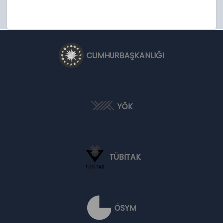
CUMHURBAŞKANLIĞI
YÖK
TÜBİTAK
ÖSYM