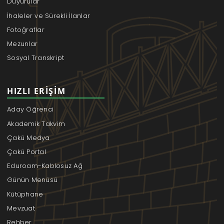
Duyurular
İhaleler ve Sürekli İlanlar
Fotoğraflar
Mezunlar
Sosyal Transkript
HIZLI ERIŞIM
Aday Öğrenci
Akademik Takvim
Çakü Medya
Çakü Portal
Eduroam-Kablosuz Ağ
Günün Menüsü
Kütüphane
Mevzuat
Rehber