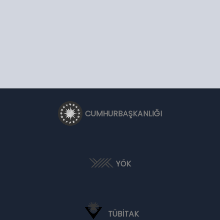
CUMHURBAŞKANLIĞI
YÖK
TÜBİTAK