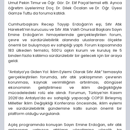
Umut Pekin Timur ve Öğr. Gör. Dr. Elif Paçal temsil etti. Ayrıca
öğretim üyelerimiz Doç. Dr. Dilek Öcalan ve Dr. Öğr. Üyesi
Gamze Tuttu da foruma katıldı.
Cumhurbaşkanı Recep Tayyip Erdoğan’ın eşi, Sıfır Atık
Hareketi’nin kurucusu ve Sıfır Atık Vakfı Onursal Başkanı Sayın
Emine Erdoğan’ın himayelerinde gerçekleştirilen forum,
çevre ve sürdürülebilirlik alanında uluslararası ölçekte
önemli bir buluşmaya ev sahipliği yaptı. Forum kapsamında
183 ülkeden temsilci, 500’ü aşkın kurum ve kuruluş ile 5
binden fazla katılımcı sürdürülebilir bir gelecek için bir araya
geldi.
“Antalya’ya Giden Yol: İklim Eylemi Olarak Sıfır Atık” temasıyla
gerçekleştirilen forumda, sıfır atık yaklaşımının çevrenin
korunması, kaynak verimliliğinin artırılması, döngüsel
ekonominin geliştirilmesi ve iklim değişikliğiyle
mücadeledeki rolü ele alındı. Forumun, Türkiye’nin Kasım
2026’da Antalya’da ev sahipliği yapacağı COP31 Birleşmiş
Milletler İklim Değişikliği Konferansı öncesinde, iklim eylemi
ve sürdürülebilirlik gündemine katkı sunan önemli bir
platform olduğu vurgulandı.
Açılış programında konuşan Sayın Emine Erdoğan, sıfır atık
anlayışının yalnızca atıkların yönetimine yönelik bir