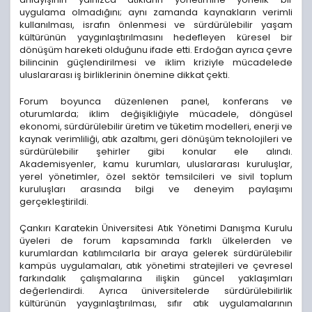
uygulama olmadığını; aynı zamanda kaynakların verimli
kullanılması, israfın önlenmesi ve sürdürülebilir yaşam
kültürünün yaygınlaştırılmasını hedefleyen küresel bir
dönüşüm hareketi olduğunu ifade etti. Erdoğan ayrıca çevre
bilincinin güçlendirilmesi ve iklim kriziyle mücadelede
uluslararası iş birliklerinin önemine dikkat çekti.
Forum boyunca düzenlenen panel, konferans ve
oturumlarda; iklim değişikliğiyle mücadele, döngüsel
ekonomi, sürdürülebilir üretim ve tüketim modelleri, enerji ve
kaynak verimliliği, atık azaltımı, geri dönüşüm teknolojileri ve
sürdürülebilir şehirler gibi konular ele alındı.
Akademisyenler, kamu kurumları, uluslararası kuruluşlar,
yerel yönetimler, özel sektör temsilcileri ve sivil toplum
kuruluşları arasında bilgi ve deneyim paylaşımı
gerçekleştirildi.
Çankırı Karatekin Üniversitesi Atık Yönetimi Danışma Kurulu
üyeleri de forum kapsamında farklı ülkelerden ve
kurumlardan katılımcılarla bir araya gelerek sürdürülebilir
kampüs uygulamaları, atık yönetimi stratejileri ve çevresel
farkındalık çalışmalarına ilişkin güncel yaklaşımları
değerlendirdi. Ayrıca üniversitelerde sürdürülebilirlik
kültürünün yaygınlaştırılması, sıfır atık uygulamalarının